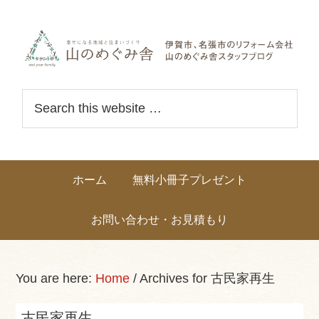
Skip
Skip
Skip
Skip
links
to
to
to
primary
content
primary
navigation
sidebar
Header
S
Right
e
a
r
Main
ホーム
無料小冊子プレゼント
c
navigation
h
お問い合わせ・お見積もり
t
h
i
You are here:
Home
/
Archives for 古民家再生
s
w
古民家再生