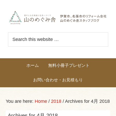
Skip
Skip
Skip
Skip
links
to
to
to
primary
content
primary
navigation
sidebar
Header
S
Right
e
a
r
Main
ホーム
無料小冊子プレゼント
c
navigation
h
お問い合わせ・お見積もり
t
h
i
You are here:
Home
/
2018
/
Archives for 4月 2018
s
w
Archives for 4月 2018