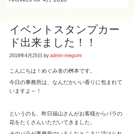
e
b
s
イベントスタンプカー
i
t
ド出来ました！！
e
2018年4月25日
by
admin-megumi
こんにちは！めぐみ舎の桝本です。
今日の事務所は、なんだかいい香りに包まれて
いますよ～！
というのも、昨日福山さんがお客様からバラの
花をたくさんいただいてきました。
そのバラが事務所のいろんなところに活けられ