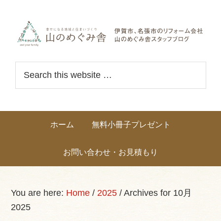
Skip
Skip
Skip
Skip
links
to
to
to
primary
content
primary
navigation
sidebar
Header
S
Right
e
a
r
Main
ホーム
無料小冊子プレゼント
c
navigation
h
お問い合わせ・お見積もり
t
h
i
You are here:
Home
/
2025
/
Archives for 10月
s
2025
w