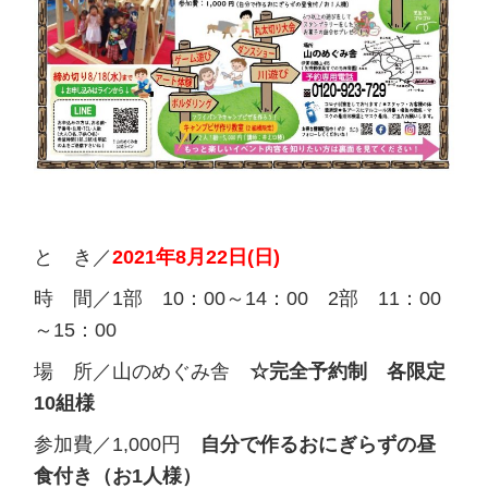
と き／
2021年8月22日(日)
時 間／1部 10：00～14：00 2部 11：00
～15：00
場 所／山のめぐみ舎
☆完全予約制 各限定
10組様
参加費／1,000円
自分で作るおにぎらずの昼
食付き（お1人様）