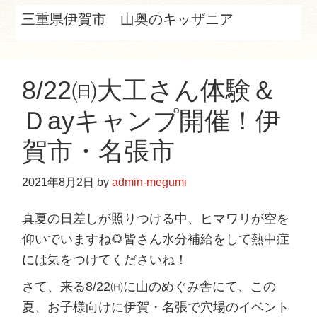
e
三重県伊賀市 山奥のキッザニア
b
s
i
8/22㈰大工さん体験＆
t
e
Ｄayキャンプ開催！伊
賀市・名張市
2021年8月2日
by
admin-megumi
真夏の日差しが照りつける中、ヒマワリが空を
仰いでいますね🌻皆さん水分補給をして熱中症
には気をつけてくださいね！
さて、来る8/22㈰に山のめぐみ舎にて、この
夏、お子様向けに伊賀・名張で穴場のイベント