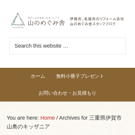
Skip
Skip
Skip
Skip
links
to
to
to
primary
content
primary
navigation
sidebar
Header
S
Right
e
a
r
Main
ホーム
無料小冊子プレゼント
c
navigation
h
お問い合わせ・お見積もり
t
h
i
You are here:
Home
/
Archives for 三重県伊賀市
s
山奥のキッザニア
w