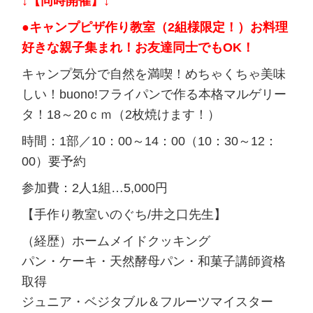
↓【同時開催】↓
●キャンプピザ作り教室（2組様限定！）お料理
好きな親子集まれ！お友達同士でもOK！
キャンプ気分で自然を満喫！めちゃくちゃ美味
しい！buono!フライパンで作る本格マルゲリー
タ！18～20ｃｍ（2枚焼けます！）
時間：1部／10：00～14：00（10：30～12：
00）要予約
参加費：2人1組…5,000円
【手作り教室いのぐち/井之口先生】
（経歴）ホームメイドクッキング
パン・ケーキ・天然酵母パン・和菓子講師資格
取得
ジュニア・ベジタブル＆フルーツマイスター