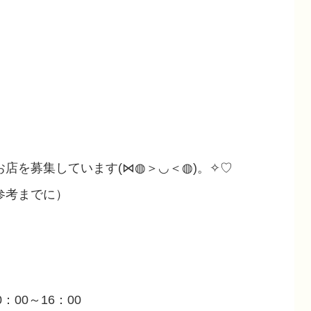
店を募集しています(⋈◍＞◡＜◍)。✧♡
参考までに）
00～16：00