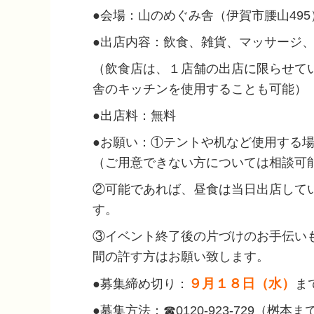
●会場：山のめぐみ舎（伊賀市腰山495
●出店内容：飲食、雑貨、マッサージ
（飲食店は、１店舗の出店に限らせて
舎のキッチンを使用することも可能）
●出店料：無料
●お願い：①テントや机など使用する
（ご用意できない方については相談可
②可能であれば、昼食は当日出店して
す。
③イベント終了後の片づけのお手伝い
間の許す方はお願い致します。
９月１８日（水）
●募集締め切り：
ま
●募集方法：☎0120-923-729（桝本ま