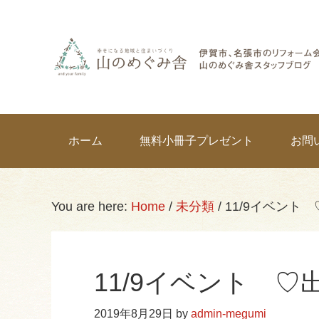
Skip
Skip
Skip
Skip
links
to
to
to
primary
content
primary
navigation
sidebar
Main
ホーム
無料小冊子プレゼント
お問
navigation
You are here:
Home
/
未分類
/
11/9イベント
11/9イベント 
2019年8月29日
by
admin-megumi