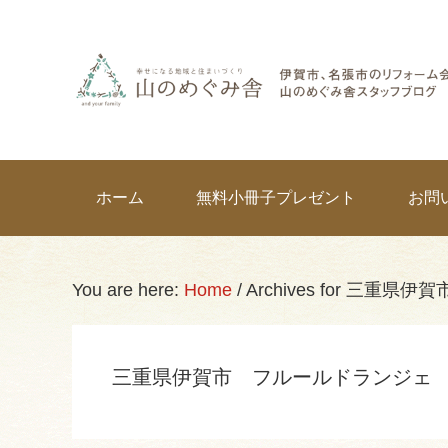
Skip
Skip
Skip
Skip
links
to
to
to
primary
content
primary
navigation
sidebar
Main
ホーム
無料小冊子プレゼント
お問
navigation
You are here:
Home
/
Archives for 三重
三重県伊賀市 フルールドランジェ