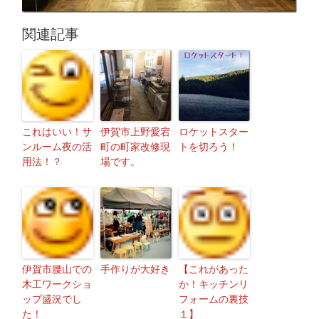
関連記事
これはいい！サ
伊賀市上野愛宕
ロケットスター
ンルーム夜の活
町の町家改修現
トを切ろう！
用法！？
場です。
伊賀市腰山での
手作りが大好き
【これがあった
木工ワークショ
か！キッチンリ
ップ盛況でし
フォームの裏技
た！
１】