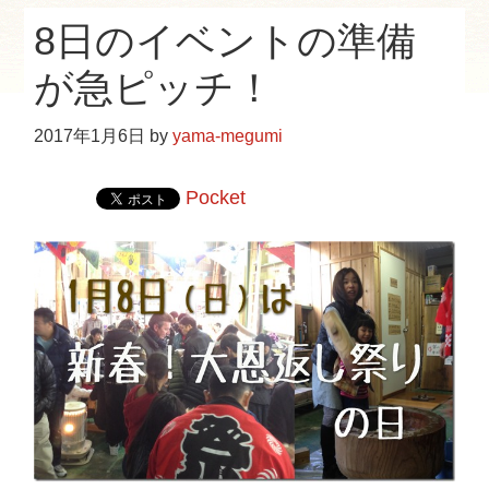
e
8日のイベントの準備
b
s
が急ピッチ！
i
t
2017年1月6日
by
yama-megumi
e
Pocket