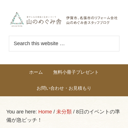
Skip
Skip
Skip
Skip
links
to
to
to
primary
content
primary
navigation
sidebar
Header
S
Right
e
a
r
Main
ホーム
無料小冊子プレゼント
c
navigation
h
お問い合わせ・お見積もり
t
h
i
You are here:
Home
/
未分類
/
8日のイベントの準
s
備が急ピッチ！
w